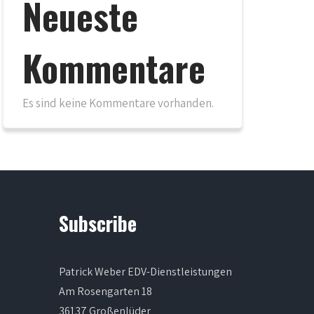
Neueste
Kommentare
Es sind keine Kommentare vorhanden.
Subscribe
Patrick Weber EDV-Dienstleistungen
Am Rosengarten 18
36137 Großenlüder