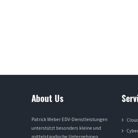
About Us
Serv
Patrick Weber EDV-Dienstleistungen
Clou
unterstützt besonders kleine und
Cyber
mittelständische Unternehmen.