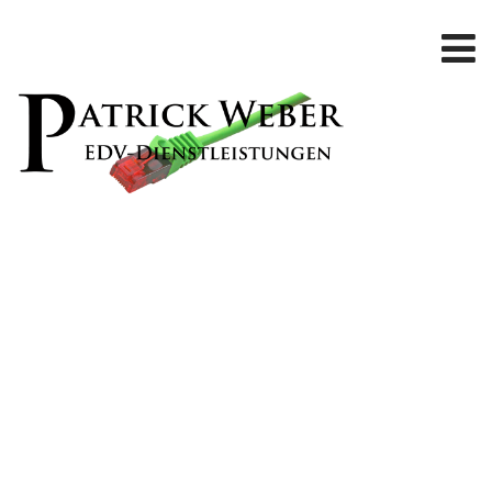
Alex Doe
Off
15. April 2020
admin
Suspendisse interdum, nisi nec efficitur auctor, odio lcongue ligula,
sed sodales tortor turpis at elit. Aliquam iaculis ipsum ut odio
variusid interdum lacus dictum. Mauris a maximusey dolor, in